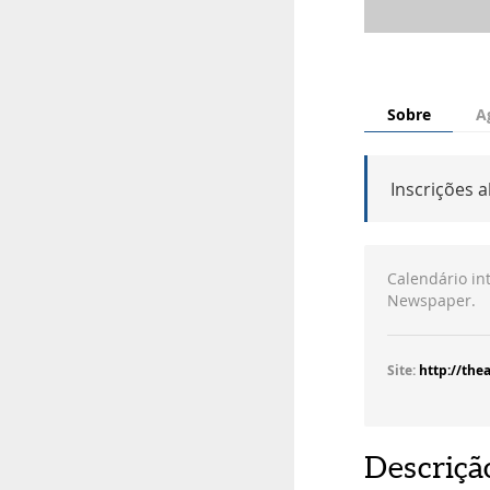
Sobre
A
Inscrições 
Calendário in
Newspaper.
Site:
http://the
Descriçã