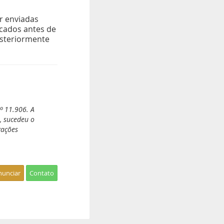
r enviadas
icados antes de
osteriormente
º 11.906. A
, sucedeu o
gações
nunciar
Contato