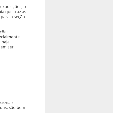
exposições, o
ia que traz as
​para a seção
ições
ecialmente
 haja
dem ser
cionais,
das, são bem-