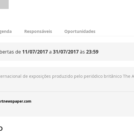
genda
Responsáveis
Oportunidades
abertas de
11/07/2017
a
31/07/2017
às
23:59
ternacional de exposições produzido pelo periódico britânico The A
artnewspaper.com
o