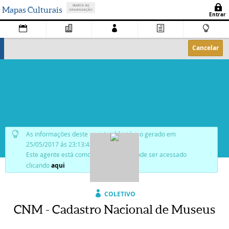
Mapas Culturais
Cancelar
As informações deste registro é histórico gerado em
25/05/2017 ás 23:13:42.
Este agente está como
publicado
, e pode ser acessado
clicando
aqui
COLETIVO
CNM - Cadastro Nacional de Museus