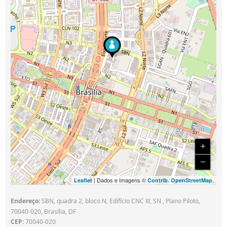
| Dados e Imagens ©
,
Leaflet
Contrib. OpenStreetMap
Endereço:
SBN, quadra 2, bloco N, Edifício CNC III, SN , Plano Piloto,
70040-020, Brasília, DF
CEP:
70040-020