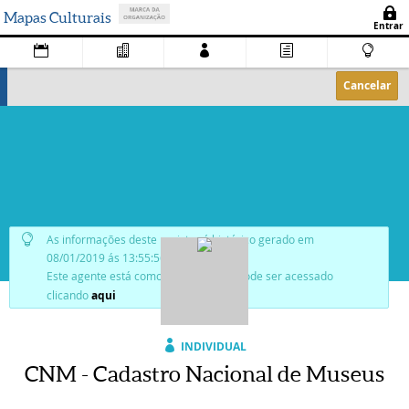
Mapas Culturais
Cancelar
As informações deste registro é histórico gerado em
08/01/2019 ás 13:55:56.
Este agente está como
publicado
, e pode ser acessado
clicando
aqui
INDIVIDUAL
CNM - Cadastro Nacional de Museus