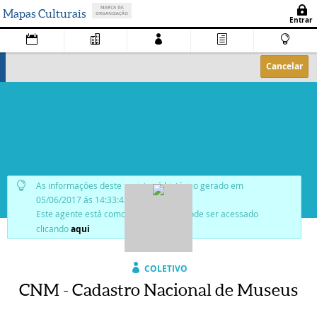
Mapas Culturais
Cancelar
As informações deste registro é histórico gerado em
05/06/2017 ás 14:33:43.
Este agente está como
publicado
, e pode ser acessado
clicando
aqui
COLETIVO
CNM - Cadastro Nacional de Museus