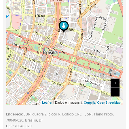
| Dados e Imagens ©
,
Leaflet
Contrib. OpenStreetMap
Endereço:
SBN, quadra 2, bloco N, Edifício CNC III, SN , Plano Piloto,
70040-020, Brasília, DF
CEP:
70040-020