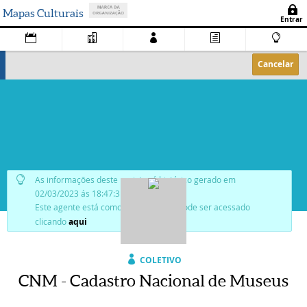
Mapas Culturais
Cancelar
As informações deste registro é histórico gerado em
02/03/2023 ás 18:47:31.
Este agente está como
publicado
, e pode ser acessado
clicando
aqui
COLETIVO
CNM - Cadastro Nacional de Museus