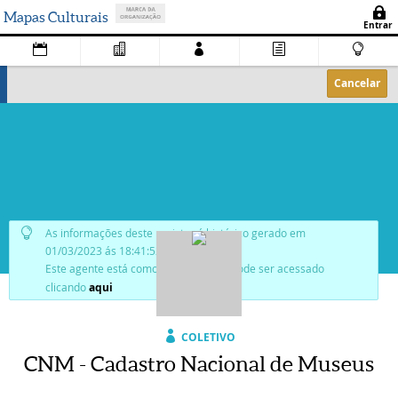
Mapas Culturais
Cancelar
As informações deste registro é histórico gerado em
01/03/2023 ás 18:41:52.
Este agente está como
publicado
, e pode ser acessado
clicando
aqui
COLETIVO
CNM - Cadastro Nacional de Museus